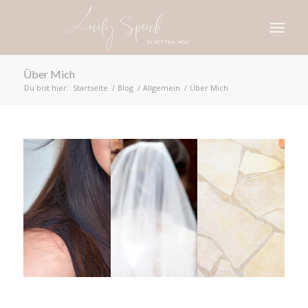
Über Mich
Du bist hier:
Startseite
/
Blog
/
Allgemein
/
Über Mich